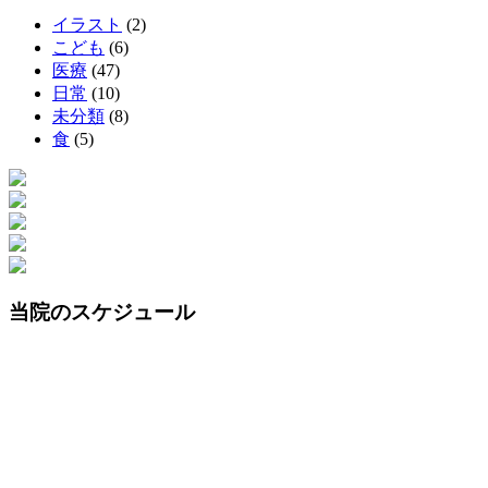
イラスト
(2)
こども
(6)
医療
(47)
日常
(10)
未分類
(8)
食
(5)
当院のスケジュール